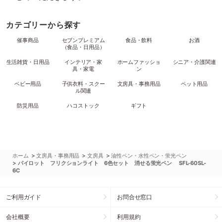
カテゴリーから探す
催事商品
セブンプレミアム
食品・飲料
お酒
（食品・日用品）
生活雑貨・日用品
インテリア・家
ホームファッショ
シニア・介護関連
具・家電
ン
ベビー用品
子供衣料・スクー
文房具・事務用品
ペット用品
ル関連
防災用品
ハコストック
ギフト
>
>
>
ホーム
文房具・事務用品
文房具
油性ペン・水性ペン・蛍光ペン
>
パイロット フリクションライト 6色セット 消せる蛍光ペン SFL-60SL-
6C
ご利用ガイド
お問合せ窓口
会社概要
利用規約