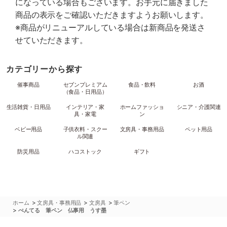
になっている場合もございます。お手元に届きました
商品の表示をご確認いただきますようお願いします。
※商品がリニューアルしている場合は新商品を発送さ
せていただきます。
カテゴリーから探す
催事商品
セブンプレミアム
食品・飲料
お酒
（食品・日用品）
生活雑貨・日用品
インテリア・家
ホームファッショ
シニア・介護関連
具・家電
ン
ベビー用品
子供衣料・スクー
文房具・事務用品
ペット用品
ル関連
防災用品
ハコストック
ギフト
>
>
>
ホーム
文房具・事務用品
文房具
筆ペン
>
ぺんてる 筆ペン 仏事用 うす墨