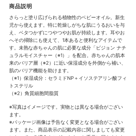
商品説明
さらっと塗り広げられる植物性のベビーオイル。新生
児から使えます。特に乾燥しがちな肌にうるおいを与
え、ベタつかずにつやつやお肌が持続します。耳やお
へその掃除にも使えて、1本あると便利なアイテムで
す。未熟な赤ちゃんの肌に必要な成分「ピジョン ナチ
ュラルモイスチャー（※1）」を配合。赤ちゃんの肌本
来のバリア層（※2）に近い保湿成分を外側から補い、
肌のバリア機能を助けます。
（※1）保湿成分：セラミドNP＋イソステアリン酸フィ
トステリル
（※2）角質細胞間脂質
※写真はイメージです。実物とは異なる場合がござい
ます。
※パッケージ画像は予告なく変更となる場合がござい
ます。また、商品表示の記載内容に関しましても変更