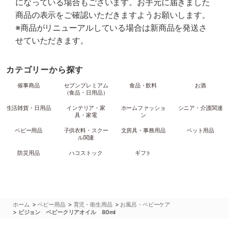
になっている場合もございます。お手元に届きました
商品の表示をご確認いただきますようお願いします。
※商品がリニューアルしている場合は新商品を発送さ
せていただきます。
カテゴリーから探す
催事商品
セブンプレミアム
食品・飲料
お酒
（食品・日用品）
生活雑貨・日用品
インテリア・家
ホームファッショ
シニア・介護関連
具・家電
ン
ベビー用品
子供衣料・スクー
文房具・事務用品
ペット用品
ル関連
防災用品
ハコストック
ギフト
>
>
>
ホーム
ベビー用品
育児・衛生用品
お風呂・ベビーケア
>
ピジョン ベビークリアオイル 80ml