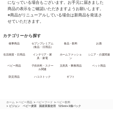
になっている場合もございます。お手元に届きました
商品の表示をご確認いただきますようお願いします。
※商品がリニューアルしている場合は新商品を発送さ
せていただきます。
カテゴリーから探す
催事商品
セブンプレミアム
食品・飲料
お酒
（食品・日用品）
生活雑貨・日用品
インテリア・家
ホームファッショ
シニア・介護関連
具・家電
ン
ベビー用品
子供衣料・スクー
文房具・事務用品
ペット用品
ル関連
防災用品
ハコストック
ギフト
>
>
>
ホーム
ベビー用品
ベビーフード
ベビー飲料
>
ピジョン ベビー麦茶 国産茶葉使用 125ml×3個パック