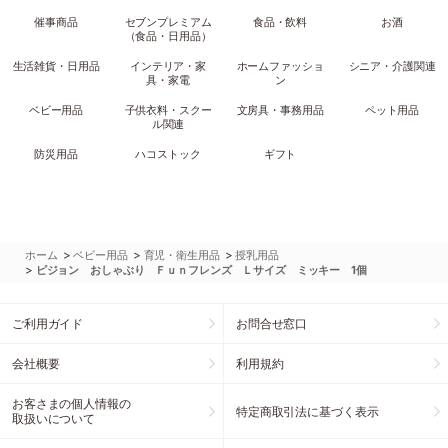
催事商品
セブンプレミアム
食品・飲料
お酒
（食品・日用品）
生活雑貨・日用品
インテリア・家
ホームファッショ
シニア・介護関連
具・家電
ン
ベビー用品
子供衣料・スクー
文房具・事務用品
ペット用品
ル関連
防災用品
ハコストック
ギフト
>
>
>
ホーム
ベビー用品
育児・衛生用品
授乳用品
>
ピジョン おしゃぶり Ｆｕｎフレンズ Ｌサイズ ミッキー 1個
ご利用ガイド
お問合せ窓口
会社概要
利用規約
お客さまの個人情報の
特定商取引法に基づく表示
取扱いについて