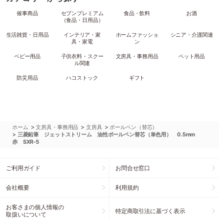
催事商品
セブンプレミアム
食品・飲料
お酒
（食品・日用品）
生活雑貨・日用品
インテリア・家
ホームファッショ
シニア・介護関連
具・家電
ン
ベビー用品
子供衣料・スクー
文房具・事務用品
ペット用品
ル関連
防災用品
ハコストック
ギフト
>
>
>
ホーム
文房具・事務用品
文房具
ボールペン（替芯）
>
三菱鉛筆 ジェットストリーム 油性ボールペン替芯（単色用） 0.5mm
赤 SXR-5
ご利用ガイド
お問合せ窓口
会社概要
利用規約
お客さまの個人情報の
特定商取引法に基づく表示
取扱いについて