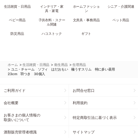
生活雑貨・日用品
インテリア・家
ホームファッショ
シニア・介護関連
具・家電
ン
ベビー用品
子供衣料・スクー
文房具・事務用品
ペット用品
ル関連
防災用品
ハコストック
ギフト
>
>
>
ホーム
生活雑貨・日用品
衛生用品
生理用品
>
ユニ・チャーム ソフィ はだおもい 極うすスリム 特に多い昼用
23cm 羽つき 30個入
ご利用ガイド
お問合せ窓口
会社概要
利用規約
お客さまの個人情報の
特定商取引法に基づく表示
取扱いについて
酒類販売管理者標識
サイトマップ