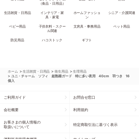
（食品・日用品）
生活雑貨・日用品
インテリア・家
ホームファッショ
シニア・介護関連
具・家電
ン
ベビー用品
子供衣料・スクー
文房具・事務用品
ペット用品
ル関連
防災用品
ハコストック
ギフト
>
>
>
ホーム
生活雑貨・日用品
衛生用品
生理用品
>
ユニ・チャーム ソフィ 超熟睡ガード 特に多い夜用 40cm 羽つき 16
個入
ご利用ガイド
お問合せ窓口
会社概要
利用規約
お客さまの個人情報の
特定商取引法に基づく表示
取扱いについて