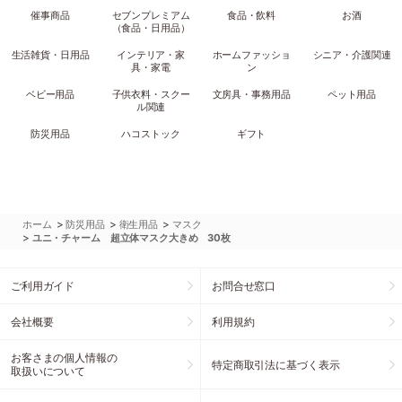
催事商品
セブンプレミアム
食品・飲料
お酒
（食品・日用品）
生活雑貨・日用品
インテリア・家
ホームファッショ
シニア・介護関連
具・家電
ン
ベビー用品
子供衣料・スクー
文房具・事務用品
ペット用品
ル関連
防災用品
ハコストック
ギフト
>
>
>
ホーム
防災用品
衛生用品
マスク
>
ユニ・チャーム 超立体マスク大きめ 30枚
ご利用ガイド
お問合せ窓口
会社概要
利用規約
お客さまの個人情報の
特定商取引法に基づく表示
取扱いについて