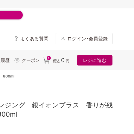
よくある質問
ログイン･会員登録
ド
0
0
レジに進む
入履歴
クーポン
税込
円
800ml
ンジング 銀イオンプラス 香りが残
0ml