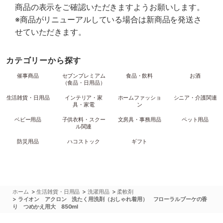
商品の表示をご確認いただきますようお願いします。
※商品がリニューアルしている場合は新商品を発送さ
せていただきます。
カテゴリーから探す
催事商品
セブンプレミアム
食品・飲料
お酒
（食品・日用品）
生活雑貨・日用品
インテリア・家
ホームファッショ
シニア・介護関連
具・家電
ン
ベビー用品
子供衣料・スクー
文房具・事務用品
ペット用品
ル関連
防災用品
ハコストック
ギフト
>
>
>
ホーム
生活雑貨・日用品
洗濯用品
柔軟剤
>
ライオン アクロン 洗たく用洗剤（おしゃれ着用） フローラルブーケの香
り つめかえ用大 850ml