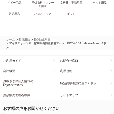
ベビー用品
子供衣料・スクー
文房具・事務用品
ペット用品
ル関連
防災用品
ハコストック
ギフト
>
>
ホーム
防災用品
転倒防止用品
>
アイリスオーヤマ 家具転倒防止粘着マット ECT-4054 4cm×4cm 4枚
入
ご利用ガイド
お問合せ窓口
会社概要
利用規約
お客さまの個人情報の
特定商取引法に基づく表示
取扱いについて
酒類販売管理者標識
サイトマップ
お客様の声をお聞かせください