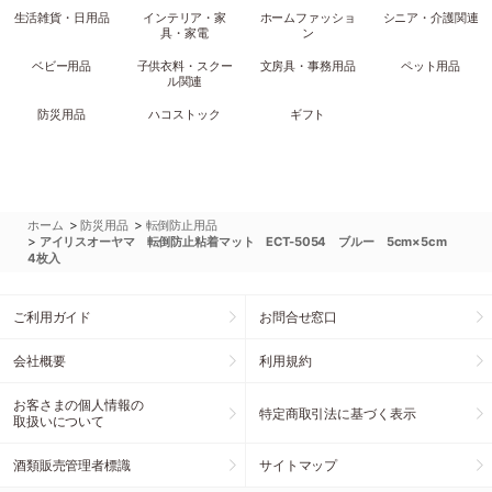
生活雑貨・日用品
インテリア・家
ホームファッショ
シニア・介護関連
具・家電
ン
ベビー用品
子供衣料・スクー
文房具・事務用品
ペット用品
ル関連
防災用品
ハコストック
ギフト
>
>
ホーム
防災用品
転倒防止用品
>
アイリスオーヤマ 転倒防止粘着マット ECT-5054 ブルー 5cm×5cm
4枚入
ご利用ガイド
お問合せ窓口
会社概要
利用規約
お客さまの個人情報の
特定商取引法に基づく表示
取扱いについて
酒類販売管理者標識
サイトマップ