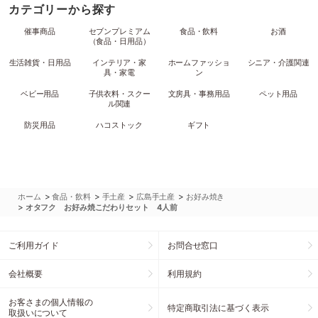
カテゴリーから探す
催事商品
セブンプレミアム
食品・飲料
お酒
（食品・日用品）
生活雑貨・日用品
インテリア・家
ホームファッショ
シニア・介護関連
具・家電
ン
ベビー用品
子供衣料・スクー
文房具・事務用品
ペット用品
ル関連
防災用品
ハコストック
ギフト
>
>
>
>
ホーム
食品・飲料
手土産
広島手土産
お好み焼き
>
オタフク お好み焼こだわりセット 4人前
ご利用ガイド
お問合せ窓口
会社概要
利用規約
お客さまの個人情報の
特定商取引法に基づく表示
取扱いについて