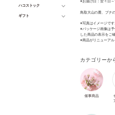
※お届け日：翌々日～
ハコストック
鳥取大山の麓、ブナ
ギフト
※写真はイメージで
※パッケージ画像は
した商品の表示をご
※商品がリニューア
カテゴリーか
催事商品