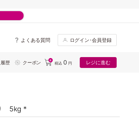
よくある質問
ログイン･会員登録
ド
0
0
レジに進む
入履歴
クーポン
税込
円
5kg *