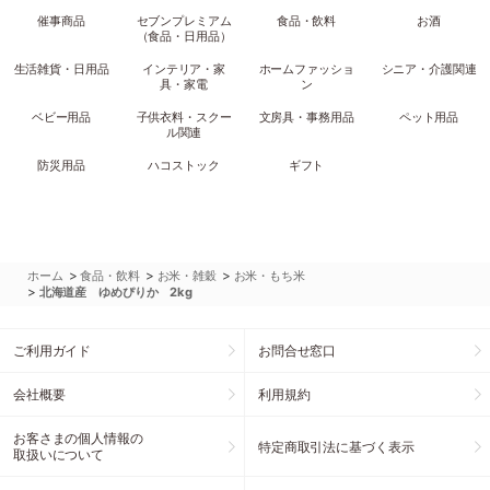
催事商品
セブンプレミアム
食品・飲料
お酒
（食品・日用品）
生活雑貨・日用品
インテリア・家
ホームファッショ
シニア・介護関連
具・家電
ン
ベビー用品
子供衣料・スクー
文房具・事務用品
ペット用品
ル関連
防災用品
ハコストック
ギフト
>
>
>
ホーム
食品・飲料
お米・雑穀
お米・もち米
>
北海道産 ゆめぴりか 2kg
ご利用ガイド
お問合せ窓口
会社概要
利用規約
お客さまの個人情報の
特定商取引法に基づく表示
取扱いについて