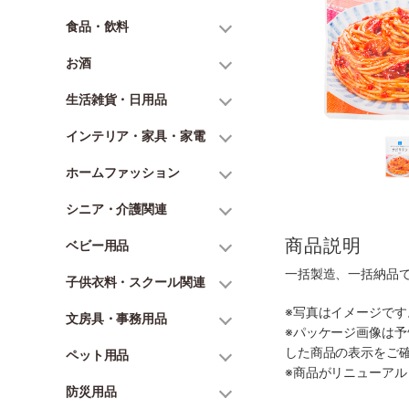
食品・飲料
お酒
生活雑貨・日用品
インテリア・家具・家電
ホームファッション
シニア・介護関連
商品説明
ベビー用品
一括製造、一括納品
子供衣料・スクール関連
※写真はイメージで
文房具・事務用品
※パッケージ画像は
した商品の表示をご
ペット用品
※商品がリニューア
防災用品