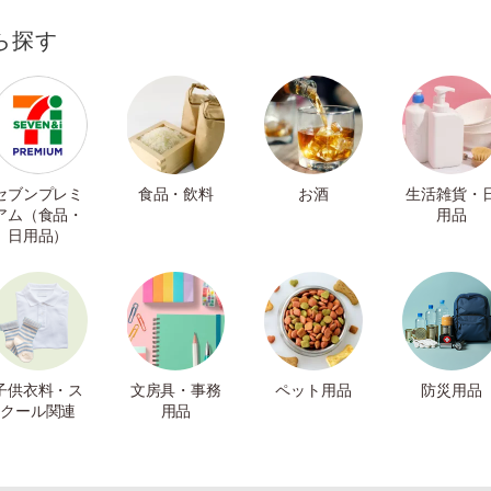
ら探す
セブンプレミ
食品・飲料
お酒
生活雑貨・
アム（食品・
用品
日用品）
子供衣料・ス
文房具・事務
ペット用品
防災用品
クール関連
用品