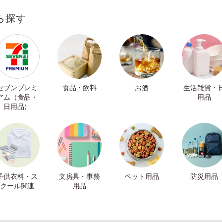
ら探す
セブンプレミ
食品・飲料
お酒
生活雑貨・
アム（食品・
用品
日用品）
子供衣料・ス
文房具・事務
ペット用品
防災用品
クール関連
用品