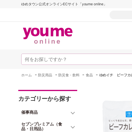
ゆめタウン公式オンラインECサイト「youme online」
-
-
-
-
ホーム
防災用品
防災食・飲料
食品
ゆめイチ ビーフカレ
カテゴリーから探す
催事商品
セブンプレミアム（食
品・日用品）