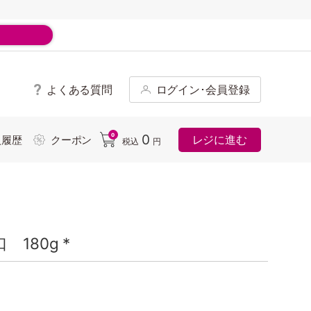
よくある質問
ログイン･会員登録
ド
0
0
レジに進む
入履歴
クーポン
税込
円
180g *