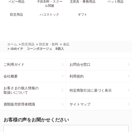
ベビー用品
子供衣料・スクー
文房具・事務用品
ペット用品
ル関連
防災用品
ハコストック
ギフト
>
>
>
ホーム
防災用品
防災食・飲料
食品
>
ゆめイチ コーンポタージュ 8袋入
ご利用ガイド
お問合せ窓口
会社概要
利用規約
お客さまの個人情報の
特定商取引法に基づく表示
取扱いについて
酒類販売管理者標識
サイトマップ
お客様の声をお聞かせください