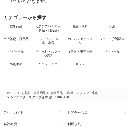
せていただきます。
カテゴリーから探す
催事商品
セブンプレミアム
食品・飲料
お酒
（食品・日用品）
生活雑貨・日用品
インテリア・家
ホームファッショ
シニア・介護関連
具・家電
ン
ベビー用品
子供衣料・スクー
文房具・事務用品
ペット用品
ル関連
防災用品
ハコストック
ギフト
>
>
>
ホーム
文房具・事務用品
事務用品
印鑑・スタンプ・朱肉
>
シヤチハタ スタンプ台 中 黒 HGN-2-K
ご利用ガイド
お問合せ窓口
会社概要
利用規約