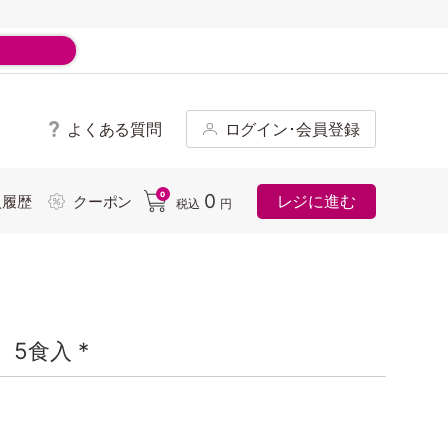
よくある質問
ログイン･会員登録
ド
0
0
レジに進む
入履歴
クーポン
税込
円
5食入 *