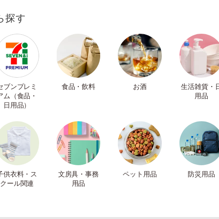
ら探す
セブンプレミ
食品・飲料
お酒
生活雑貨・
アム（食品・
用品
日用品）
子供衣料・ス
文房具・事務
ペット用品
防災用品
クール関連
用品