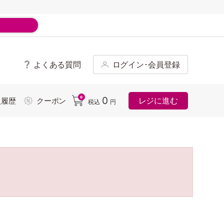
よくある質問
ログイン･会員登録
ド
0
0
レジに進む
入履歴
クーポン
税込
円