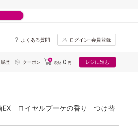
よくある質問
ログイン･会員登録
ド
0
0
レジに進む
入履歴
クーポン
税込
円
菌EX ロイヤルブーケの香り つけ替