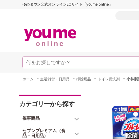
ゆめタウン公式オンラインECサイト「youme online」
-
-
-
-
ホーム
生活雑貨・日用品
掃除用品
トイレ用洗剤
小林製
カテゴリーから探す
催事商品
セブンプレミアム（食
品・日用品）