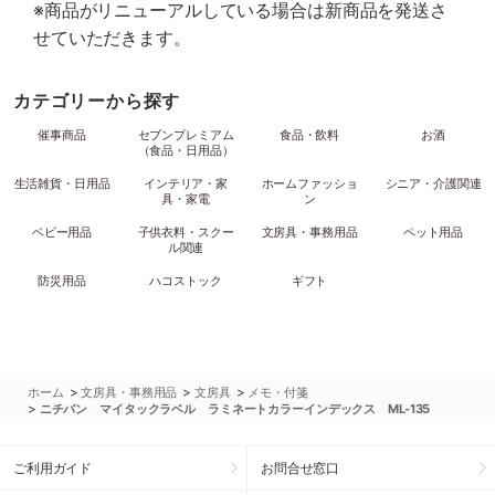
※商品がリニューアルしている場合は新商品を発送さ
せていただきます。
カテゴリーから探す
催事商品
セブンプレミアム
食品・飲料
お酒
（食品・日用品）
生活雑貨・日用品
インテリア・家
ホームファッショ
シニア・介護関連
具・家電
ン
ベビー用品
子供衣料・スクー
文房具・事務用品
ペット用品
ル関連
防災用品
ハコストック
ギフト
>
>
>
ホーム
文房具・事務用品
文房具
メモ・付箋
>
ニチバン マイタックラベル ラミネートカラーインデックス ML-135
ご利用ガイド
お問合せ窓口