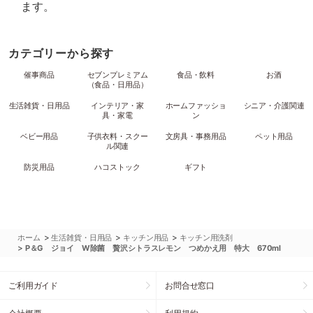
ます。
カテゴリーから探す
催事商品
セブンプレミアム
食品・飲料
お酒
（食品・日用品）
生活雑貨・日用品
インテリア・家
ホームファッショ
シニア・介護関連
具・家電
ン
ベビー用品
子供衣料・スクー
文房具・事務用品
ペット用品
ル関連
防災用品
ハコストック
ギフト
>
>
>
ホーム
生活雑貨・日用品
キッチン用品
キッチン用洗剤
>
P＆G ジョイ W除菌 贅沢シトラスレモン つめかえ用 特大 670ml
ご利用ガイド
お問合せ窓口