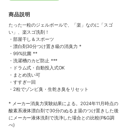
商品説明
たった一粒のジェルボールで、「楽」なのに「スゴ
い」、楽スゴ洗剤！
・部屋干し＆スポーツ
・漂白剤30分つけ置き級の消臭力 *
・99%抗菌 **
・洗濯槽のカビ防止 ***
・ドラム式・自動投入式OK
・まとめ洗い可
・すすぎ一回
・2粒でゾンビ臭・生乾き臭をリセット
* メーカー消臭力実験結果による。2024年11月時点の
酸素系液体漂白剤で30分のぬるま湯のつけ置きした後
にメーカー液体洗剤で洗浄した場合との比較(P&G調
べ)