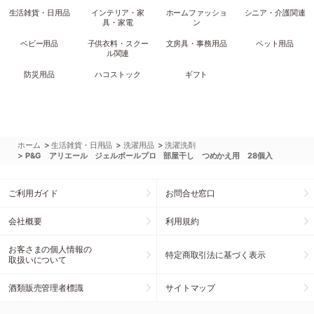
生活雑貨・日用品
インテリア・家
ホームファッショ
シニア・介護関連
具・家電
ン
ベビー用品
子供衣料・スクー
文房具・事務用品
ペット用品
ル関連
防災用品
ハコストック
ギフト
>
>
>
ホーム
生活雑貨・日用品
洗濯用品
洗濯洗剤
>
P&G アリエール ジェルボールプロ 部屋干し つめかえ用 28個入
ご利用ガイド
お問合せ窓口
会社概要
利用規約
お客さまの個人情報の
特定商取引法に基づく表示
取扱いについて
酒類販売管理者標識
サイトマップ