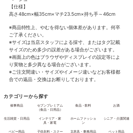
【仕様】
高さ48cm×幅35cm×マチ23.5cm×持ち手～46cm
※商品特性上、やむを得ない個体差があります。何卒
ご了承ください。
※サイズは当店スタッフによる採寸、またはタグ記載
サイズのため多少の誤差がある場合がございます。
※画面上の色はブラウザやディスプレイの設定等によ
り実物と多少異なる場合がございます。
※ご注文間違い・サイズやイメージ違いなどお客様都
合での返品・交換はお断りしております。
カテゴリーから探す
催事商品
セブンプレミアム
食品・飲料
お酒
（食品・日用品）
生活雑貨・日用品
インテリア・家
ホームファッショ
シニア・介護関連
具・家電
ン
ベビー用品
子供衣料・スクー
文房具・事務用品
ペット用品