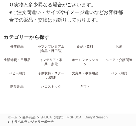
り実物と多少異なる場合がございます。
※ご注文間違い・サイズやイメージ違いなどお客様都
合での返品・交換はお断りしております。
カテゴリーから探す
催事商品
セブンプレミアム
食品・飲料
お酒
（食品・日用品）
生活雑貨・日用品
インテリア・家
ホームファッショ
シニア・介護関連
具・家電
ン
ベビー用品
子供衣料・スクー
文房具・事務用品
ペット用品
ル関連
防災用品
ハコストック
ギフト
>
>
>
ホーム
催事商品
SHUCA（雑貨）
SHUCA Daily＆Season
>
トラベルランジェリーポーチ