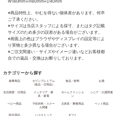
W180mm×H80mm×D40mm
※商品特性上、やむを得ない個体差があります。何卒
ご了承ください。
※サイズは当店スタッフによる採寸、またはタグ記載
サイズのため多少の誤差がある場合がございます。
※画面上の色はブラウザやディスプレイの設定等によ
り実物と多少異なる場合がございます。
※ご注文間違い・サイズやイメージ違いなどお客様都
合での返品・交換はお断りしております。
カテゴリーから探す
催事商品
セブンプレミアム
食品・飲料
お酒
（食品・日用品）
生活雑貨・日用品
インテリア・家
ホームファッショ
シニア・介護関連
具・家電
ン
ベビー用品
子供衣料・スクー
文房具・事務用品
ペット用品
ル関連
防災用品
ハコストック
ギフト