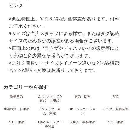
ピンク
※商品特性上、やむを得ない個体差があります。何卒
ご了承ください。
※サイズは当店スタッフによる採寸、またはタグ記載
サイズのため多少の誤差がある場合がございます。
※画面上の色はブラウザやディスプレイの設定等によ
り実物と多少異なる場合がございます。
※ご注文間違い・サイズやイメージ違いなどお客様都
合での返品・交換はお断りしております。
カテゴリーから探す
催事商品
セブンプレミアム
食品・飲料
お酒
（食品・日用品）
生活雑貨・日用品
インテリア・家
ホームファッショ
シニア・介護関連
具・家電
ン
ベビー用品
子供衣料・スクー
文房具・事務用品
ペット用品
ル関連