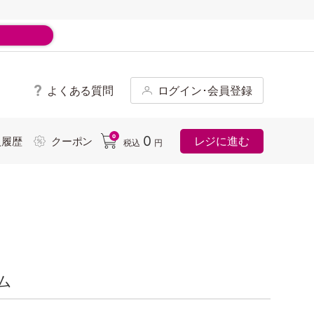
よくある質問
ログイン･会員登録
ド
0
0
レジに進む
入履歴
クーポン
税込
円
ーム