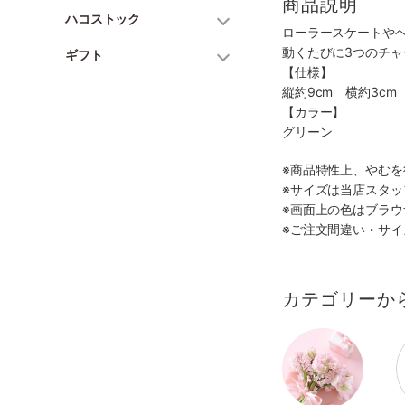
商品説明
ハコストック
ローラースケートや
動くたびに3つのチ
ギフト
【仕様】
縦約9cm 横約3c
【カラー】
グリーン
※商品特性上、やむ
※サイズは当店スタ
※画面上の色はブラ
※ご注文間違い・サ
カテゴリーか