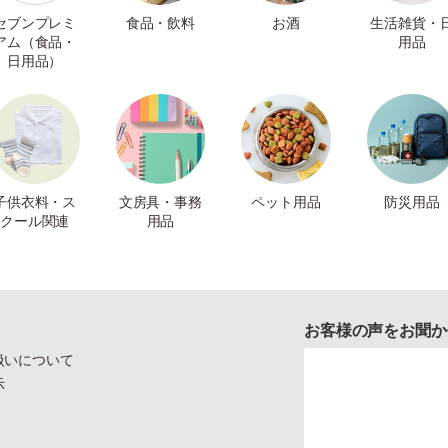
セブンプレミ
食品・飲料
お酒
生活雑貨・
アム（食品・
用品
日用品）
子供衣料・ス
文房具・事務
ペット用品
防災用品
クール関連
用品
お客様の声をお聞か
扱いについて
示