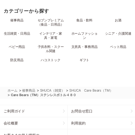
カテゴリーから探す
催事商品
セブンプレミアム
食品・飲料
お酒
（食品・日用品）
生活雑貨・日用品
インテリア・家
ホームファッショ
シニア・介護関連
具・家電
ン
ベビー用品
子供衣料・スクー
文房具・事務用品
ペット用品
ル関連
防災用品
ハコストック
ギフト
>
>
>
ホーム
催事商品
SHUCA（雑貨）
SHUCA Care Bears（TM）
>
Care Bears（TM）ステンレスボトル４８０
ご利用ガイド
お問合せ窓口
会社概要
利用規約