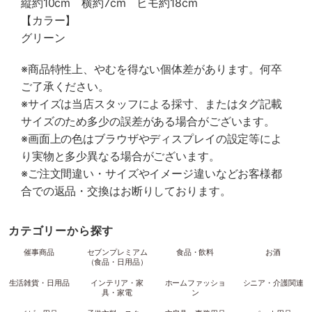
縦約10cm 横約7cm ヒモ約18cm
【カラー】
グリーン
※商品特性上、やむを得ない個体差があります。何卒
ご了承ください。
※サイズは当店スタッフによる採寸、またはタグ記載
サイズのため多少の誤差がある場合がございます。
※画面上の色はブラウザやディスプレイの設定等によ
り実物と多少異なる場合がございます。
※ご注文間違い・サイズやイメージ違いなどお客様都
合での返品・交換はお断りしております。
カテゴリーから探す
催事商品
セブンプレミアム
食品・飲料
お酒
（食品・日用品）
生活雑貨・日用品
インテリア・家
ホームファッショ
シニア・介護関連
具・家電
ン