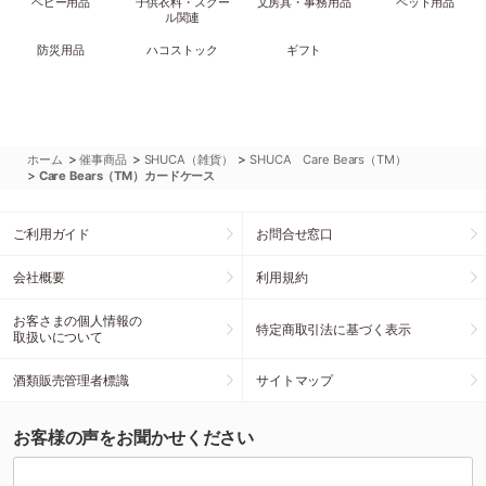
ベビー用品
子供衣料・スクー
文房具・事務用品
ペット用品
ル関連
防災用品
ハコストック
ギフト
>
>
>
ホーム
催事商品
SHUCA（雑貨）
SHUCA Care Bears（TM）
>
Care Bears（TM）カードケース
ご利用ガイド
お問合せ窓口
会社概要
利用規約
お客さまの個人情報の
特定商取引法に基づく表示
取扱いについて
酒類販売管理者標識
サイトマップ
お客様の声をお聞かせください