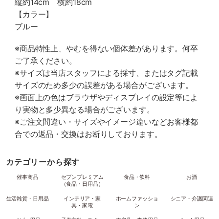
縦約14cm 横約18cm
【カラー】
ブルー
※商品特性上、やむを得ない個体差があります。何卒
ご了承ください。
※サイズは当店スタッフによる採寸、またはタグ記載
サイズのため多少の誤差がある場合がございます。
※画面上の色はブラウザやディスプレイの設定等によ
り実物と多少異なる場合がございます。
※ご注文間違い・サイズやイメージ違いなどお客様都
合での返品・交換はお断りしております。
カテゴリーから探す
催事商品
セブンプレミアム
食品・飲料
お酒
（食品・日用品）
生活雑貨・日用品
インテリア・家
ホームファッショ
シニア・介護関連
具・家電
ン