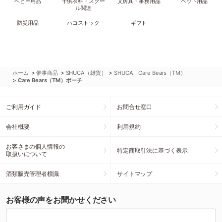
ベビー用品
子供衣料・スクー
文房具・事務用品
ペット用品
ル関連
防災用品
ハコストック
ギフト
>
>
>
ホーム
催事商品
SHUCA（雑貨）
SHUCA Care Bears（TM）
>
Care Bears（TM）ポーチ
ご利用ガイド
お問合せ窓口
会社概要
利用規約
お客さまの個人情報の
特定商取引法に基づく表示
取扱いについて
酒類販売管理者標識
サイトマップ
お客様の声をお聞かせください