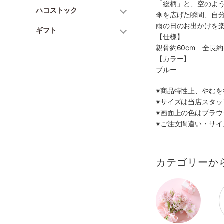
「総柄」と、空のよ
ハコストック
傘を広げた瞬間、自
雨の日のお出かけを
ギフト
【仕様】
親骨約60cm 全長約
【カラー】
ブルー
※商品特性上、やむ
※サイズは当店スタ
※画面上の色はブラ
※ご注文間違い・サ
カテゴリーか