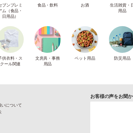
セブンプレミ
食品・飲料
お酒
生活雑貨・
アム（食品・
用品
日用品）
子供衣料・ス
文房具・事務
ペット用品
防災用品
クール関連
用品
お客様の声をお聞か
扱いについて
示