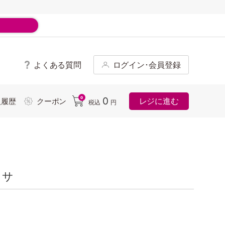
よくある質問
ログイン･会員登録
ド
0
0
レジに進む
入履歴
クーポン
税込
円
カサ