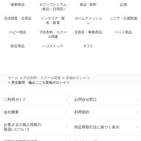
催事商品
セブンプレミアム
食品・飲料
お酒
（食品・日用品）
生活雑貨・日用品
インテリア・家
ホームファッショ
シニア・介護関連
具・家電
ン
ベビー用品
子供衣料・スクー
文房具・事務用品
ペット用品
ル関連
防災用品
ハコストック
ギフト
>
>
ホーム
子供衣料・スクール関連
長袖ポロシャツ
>
男女兼用 極みここち長袖ポロシャツ
ご利用ガイド
お問合せ窓口
会社概要
利用規約
お客さまの個人情報の
特定商取引法に基づく表示
取扱いについて