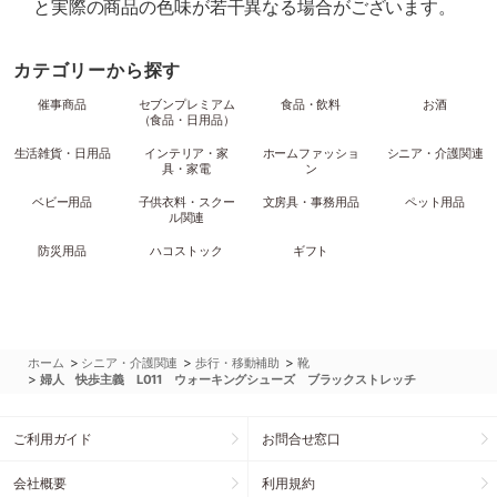
と実際の商品の色味が若干異なる場合がございます。
カテゴリーから探す
催事商品
セブンプレミアム
食品・飲料
お酒
（食品・日用品）
生活雑貨・日用品
インテリア・家
ホームファッショ
シニア・介護関連
具・家電
ン
ベビー用品
子供衣料・スクー
文房具・事務用品
ペット用品
ル関連
防災用品
ハコストック
ギフト
>
>
>
ホーム
シニア・介護関連
歩行・移動補助
靴
>
婦人 快歩主義 L011 ウォーキングシューズ ブラックストレッチ
ご利用ガイド
お問合せ窓口
会社概要
利用規約