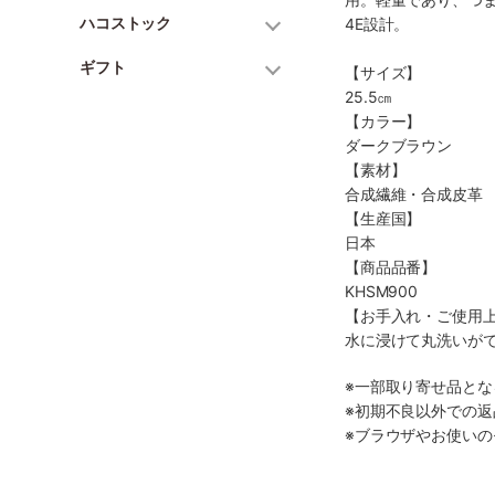
ハコストック
4E設計。
ギフト
【サイズ】
25.5㎝
【カラー】
ダークブラウン
【素材】
合成繊維・合成皮革
【生産国】
日本
【商品品番】
KHSM900
【お手入れ・ご使用
水に浸けて丸洗いが
※一部取り寄せ品と
※初期不良以外での
※ブラウザやお使い