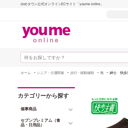
ゆめタウン公式オンラインECサイト「youme online」
-
-
-
-
ホーム
シニア・介護関連
歩行・移動補助
靴
紳士 快歩
カテゴリーから探す
催事商品
セブンプレミアム（食
品・日用品）