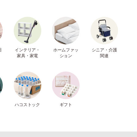
日
インテリア・
ホームファッ
シニア・介護
家具・家電
ション
関連
ハコストック
ギフト