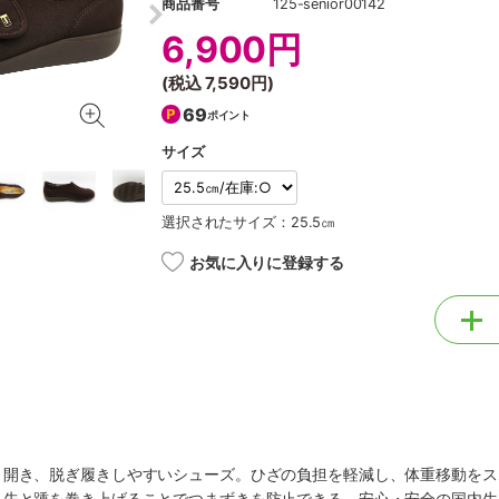
商品番号
125-senior00142
6,900円
(税込
7,590円
)
69
ポイント
サイズ
選択されたサイズ：25.5㎝
お気に入りに登録する
く開き、脱ぎ履きしやすいシューズ。ひざの負担を軽減し、体重移動をス
ま先と踵を巻き上げることでつまずきを防止できる。安心・安全の国内生