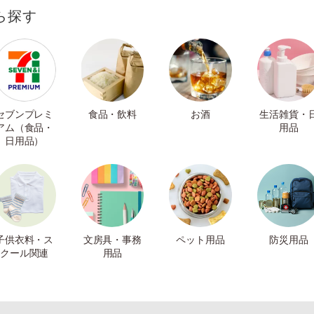
ら探す
セブンプレミ
食品・飲料
お酒
生活雑貨・
アム（食品・
用品
日用品）
子供衣料・ス
文房具・事務
ペット用品
防災用品
クール関連
用品