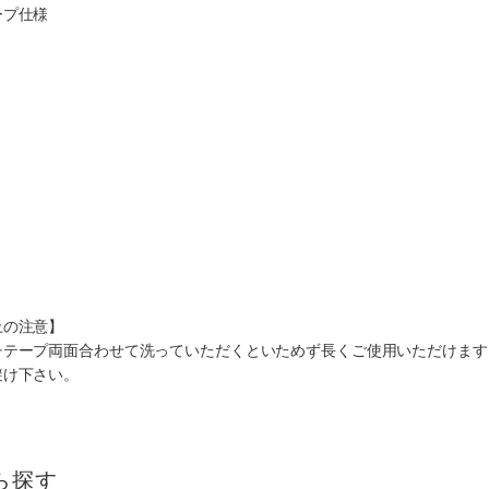
ープ仕様
上の注意】
チテープ両面合わせて洗っていただくといためず長くご使用いただけます
避け下さい。
ら探す