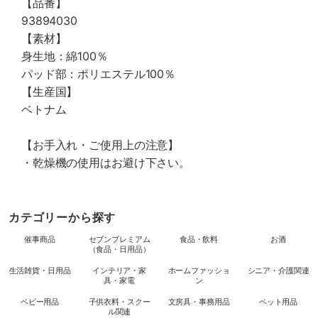
【品番】
93894030
【素材】
身生地：綿100％
パッド部：ポリエステル100％
【生産国】
ベトナム
【お手入れ・ご使用上の注意】
・乾燥機の使用はお避け下さい。
カテゴリーから探す
催事商品
セブンプレミアム
食品・飲料
お酒
（食品・日用品）
生活雑貨・日用品
インテリア・家
ホームファッショ
シニア・介護関連
具・家電
ン
ベビー用品
子供衣料・スクー
文房具・事務用品
ペット用品
ル関連