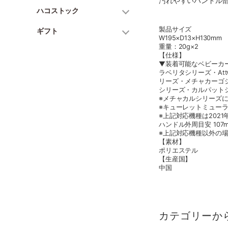
汚れやすいハンドル
ハコストック
製品サイズ
ギフト
W195×D13×H130mm
重量：20g×2
【仕様】
▼装着可能なベビーカ
ラベリタシリーズ・A
リーズ・メチャカーゴ
シリーズ・カルパット
※メチャカルシリーズ
※キューレットミュー
※上記対応機種は202
ハンドル外周目安 10
※上記対応機種以外の
【素材】
ポリエステル
【生産国】
中国
カテゴリーか