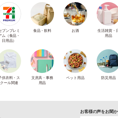
セブンプレミ
食品・飲料
お酒
生活雑貨・
アム（食品・
用品
日用品）
子供衣料・ス
文房具・事務
ペット用品
防災用品
クール関連
用品
お客様の声をお聞か