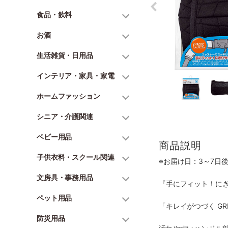
食品・飲料
お酒
生活雑貨・日用品
インテリア・家具・家電
ホームファッション
シニア・介護関連
ベビー用品
商品説明
子供衣料・スクール関連
※お届け日：3～7日
文房具・事務用品
『手にフィット！に
ペット用品
「キレイがつづく G
防災用品