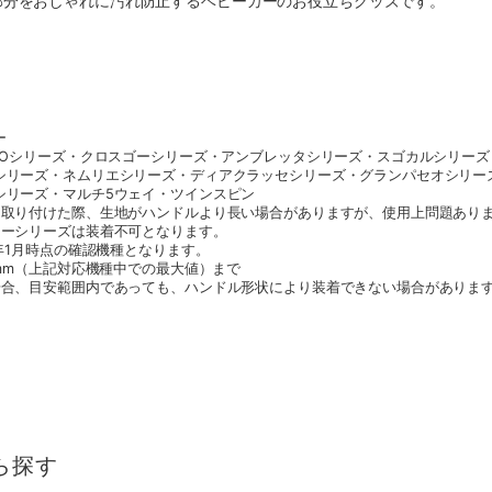
部分をおしゃれに汚れ防止するベビーカーのお役立ちグッズです。
ー
ttOシリーズ・クロスゴーシリーズ・アンブレッタシリーズ・スゴカルシリー
シリーズ・ネムリエシリーズ・ディアクラッセシリーズ・グランパセオシリーズ
シリーズ・マルチ5ウェイ・ツインスピン
に取り付けた際、生地がハンドルより長い場合がありますが、使用上問題あり
ラーシリーズは装着不可となります。
1年1月時点の確認機種となります。
7mm（上記対応機種中での最大値）まで
場合、目安範囲内であっても、ハンドル形状により装着できない場合がありま
ら探す