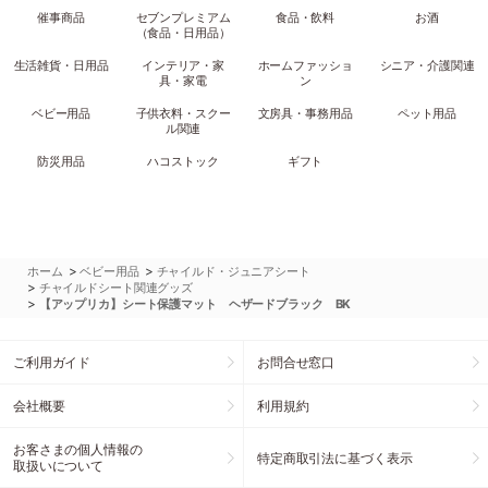
催事商品
セブンプレミアム
食品・飲料
お酒
（食品・日用品）
生活雑貨・日用品
インテリア・家
ホームファッショ
シニア・介護関連
具・家電
ン
ベビー用品
子供衣料・スクー
文房具・事務用品
ペット用品
ル関連
防災用品
ハコストック
ギフト
>
>
ホーム
ベビー用品
チャイルド・ジュニアシート
>
チャイルドシート関連グッズ
>
【アップリカ】シート保護マット ヘザードブラック BK
ご利用ガイド
お問合せ窓口
会社概要
利用規約
お客さまの個人情報の
特定商取引法に基づく表示
取扱いについて