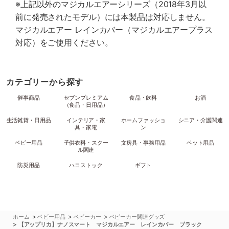
※上記以外のマジカルエアーシリーズ（2018年3月以
前に発売されたモデル）には本製品は対応しません。
マジカルエアー レインカバー（マジカルエアープラス
対応）をご使用ください。
カテゴリーから探す
催事商品
セブンプレミアム
食品・飲料
お酒
（食品・日用品）
生活雑貨・日用品
インテリア・家
ホームファッショ
シニア・介護関連
具・家電
ン
ベビー用品
子供衣料・スクー
文房具・事務用品
ペット用品
ル関連
防災用品
ハコストック
ギフト
>
>
>
ホーム
ベビー用品
ベビーカー
ベビーカー関連グッズ
>
【アップリカ】ナノスマート マジカルエアー レインカバー ブラック