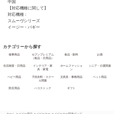
中国
【対応機種に関して】
対応機種：
スムーヴシリーズ
イージー・バギー
カテゴリーから探す
催事商品
セブンプレミアム
食品・飲料
お酒
（食品・日用品）
生活雑貨・日用品
インテリア・家
ホームファッショ
シニア・介護関連
具・家電
ン
ベビー用品
子供衣料・スクー
文房具・事務用品
ペット用品
ル関連
防災用品
ハコストック
ギフト
>
>
>
ホーム
ベビー用品
ベビーカー
ベビーカー関連グッズ