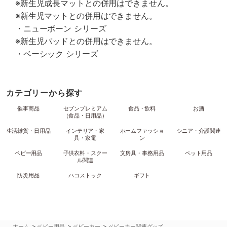
※新生児成長マットとの併用はできません。
※新生児マットとの併用はできません。
・ニューボーン シリーズ
※新生児パッドとの併用はできません。
・ベーシック シリーズ
カテゴリーから探す
催事商品
セブンプレミアム
食品・飲料
お酒
（食品・日用品）
生活雑貨・日用品
インテリア・家
ホームファッショ
シニア・介護関連
具・家電
ン
ベビー用品
子供衣料・スクー
文房具・事務用品
ペット用品
ル関連
防災用品
ハコストック
ギフト
>
>
>
ホーム
ベビー用品
ベビーカー
ベビーカー関連グッズ