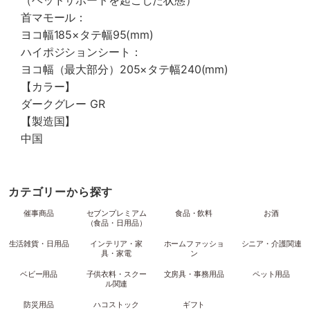
（ヘッドサポートを起こした状態）
首マモール：
ヨコ幅185×タテ幅95(mm)
ハイポジションシート：
ヨコ幅（最大部分）205×タテ幅240(mm)
【カラー】
ダークグレー GR
【製造国】
中国
カテゴリーから探す
催事商品
セブンプレミアム
食品・飲料
お酒
（食品・日用品）
生活雑貨・日用品
インテリア・家
ホームファッショ
シニア・介護関連
具・家電
ン
ベビー用品
子供衣料・スクー
文房具・事務用品
ペット用品
ル関連
防災用品
ハコストック
ギフト