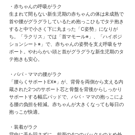
・赤ちゃんの呼吸がラク
生まれて間もない新生児期の赤ちゃんの体は未成熟で
首や腰がグラグラしているため抱っこひもでタテ抱き
すると中で小さく下に丸まった「C姿勢」になりが
ち。「ラクリス」では「首マモール※」、「ハイポジ
ションシート※」で、赤ちゃんの姿勢を支え呼吸をサ
ポート。やわらかい頭と首がグラグラな新生児期のタ
テ抱きも安心。
・パパ・ママの腰がラク
「腰らくサポートEX※」が、背骨を両側から支える内
蔵された2つのサポート芯と骨盤を背後からしっかり
サポートする幅広パッドで、パパ・ママの抱っこによ
る腰の負担を軽減。赤ちゃんが大きくなっても毎日の
抱っこが快適。
・装着がラク
背中に手を回さずに、前面の4つのバックルのとめ外