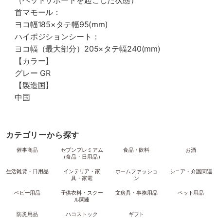
（ヘッドサポートを起こした状態）
首マモール：
ヨコ幅185×タテ幅95(mm)
ハイポジションシート：
ヨコ幅（最大部分）205×タテ幅240(mm)
【カラー】
グレー GR
【製造国】
中国
カテゴリーから探す
催事商品
セブンプレミアム
食品・飲料
お酒
（食品・日用品）
生活雑貨・日用品
インテリア・家
ホームファッショ
シニア・介護関連
具・家電
ン
ベビー用品
子供衣料・スクー
文房具・事務用品
ペット用品
ル関連
防災用品
ハコストック
ギフト