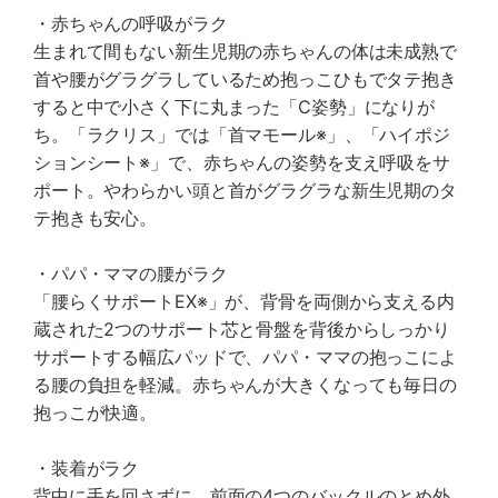
・赤ちゃんの呼吸がラク
生まれて間もない新生児期の赤ちゃんの体は未成熟で
首や腰がグラグラしているため抱っこひもでタテ抱き
すると中で小さく下に丸まった「C姿勢」になりが
ち。「ラクリス」では「首マモール※」、「ハイポジ
ションシート※」で、赤ちゃんの姿勢を支え呼吸をサ
ポート。やわらかい頭と首がグラグラな新生児期のタ
テ抱きも安心。
・パパ・ママの腰がラク
「腰らくサポートEX※」が、背骨を両側から支える内
蔵された2つのサポート芯と骨盤を背後からしっかり
サポートする幅広パッドで、パパ・ママの抱っこによ
る腰の負担を軽減。赤ちゃんが大きくなっても毎日の
抱っこが快適。
・装着がラク
背中に手を回さずに、前面の4つのバックルのとめ外