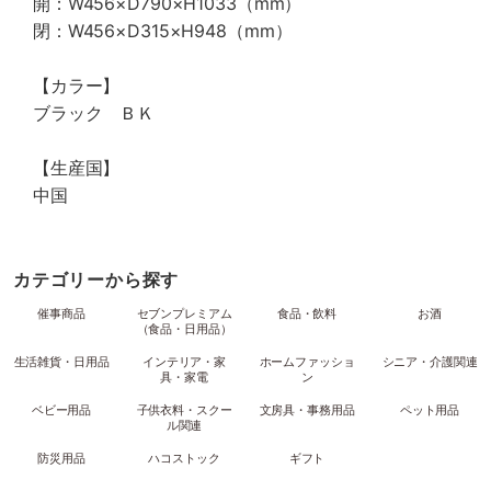
開：W456×D790×H1033（mm）
閉：W456×D315×H948（mm）
【カラー】
ブラック ＢＫ
【生産国】
中国
カテゴリーから探す
催事商品
セブンプレミアム
食品・飲料
お酒
（食品・日用品）
生活雑貨・日用品
インテリア・家
ホームファッショ
シニア・介護関連
具・家電
ン
ベビー用品
子供衣料・スクー
文房具・事務用品
ペット用品
ル関連
防災用品
ハコストック
ギフト