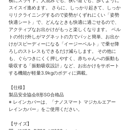
横にスライド。人混みでも、狭い道でも、歩くように
スイスイ進めます。 さらに、しっかり起きて、しっか
りリクライニングするので姿勢がくずれにくい「姿勢
快適シート」で、どんなときも快適に過ごせるので、
アクティブなお出かけがもっと楽しくなります。 ベル
トの付け外しがマグネットの力でパッと簡単、お出か
けがスピーディーになる「イージーベルト」で乗せ降
ろしのストレスもできるだけ減らします。 その他に
も、ぐらつきにくく押しやすく、赤ちゃんへの振動も
吸収する「振動吸収設計」など、お出かけをサポート
する機能が軽量3.9kgのボディに満載。
【仕様】
製品安全協会B形SG合格品
※ レインカバーは、「ナノスマート マジカルエアー
レインカバー」をご使用ください。
【サイズ】