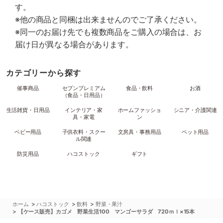
す。
※他の商品と同梱は出来ませんのでご了承ください。
※同一のお届け先でも複数商品をご購入の場合は、お
届け日が異なる場合があります。
カテゴリーから探す
催事商品
セブンプレミアム
食品・飲料
お酒
（食品・日用品）
生活雑貨・日用品
インテリア・家
ホームファッショ
シニア・介護関連
具・家電
ン
ベビー用品
子供衣料・スクー
文房具・事務用品
ペット用品
ル関連
防災用品
ハコストック
ギフト
>
>
>
ホーム
ハコストック
飲料
野菜・果汁
>
【ケース販売】カゴメ 野菜生活100 マンゴーサラダ 720ｍｌ×15本