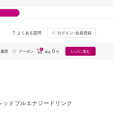
よくある質問
ログイン･会員登録
ド
0
0
レジに進む
入履歴
クーポン
税込
円
 レッドブルエナジードリンク